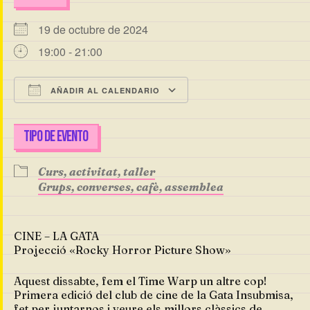
19 de octubre de 2024
19:00 - 21:00
AÑADIR AL CALENDARIO
Descargar ICS
Google Calendar
TIPO DE EVENTO
Curs, activitat, taller
Grups, converses, cafè, assemblea
CINE – LA GATA
Projecció «Rocky Horror Picture Show»
Aquest dissabte, fem el Time Warp un altre cop!
Primera edició del club de cine de la Gata Insubmisa,
fet per juntarnos i veure els millors clàssics de