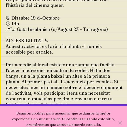
l’història del cinema queer.
📆 Dissabte 19 d»Octubre
🕐 19h
📍La Gata Insubmisa (c/August 23 – Tarragona)
____
ACCESSIBILITAT ♿️
Aquesta activitat es farà a la planta -1 només
accesible per escales.
Per accedir al local existeix una rampa que facilita
l’accés a persones en cadira de rodes. Hi ha dos
banys, un a la planta baixa i un altre a la primera
planta. Al primer pis i al -1 s’accedeix per escales. Si
necessites més informaciò sobre el desenvolupament
de l’activitat, vols participar i tens una necessitat
concreta, contacta’ns per dm o envia un correu a
lagatainsubmisa@gmail.com
Usamos cookies para asegurar que te damos la mejor
experiencia en nuestra web. Si continúas usando este sitio,
asumiremos que estás de acuerdo con ello.