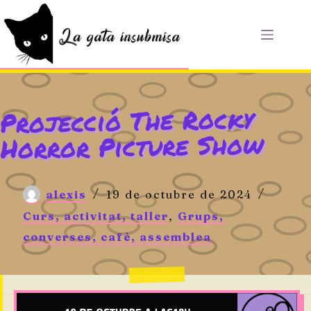
Saltar
al
contenido
Projecció The Rocky
Horror Picture Show
alexis
19 de octubre de 2024
Curs, activitat, taller
,
Grups,
converses, cafè, assemblea