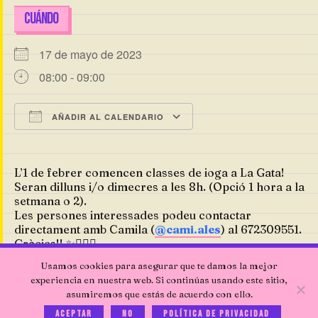
CUÁNDO
17 de mayo de 2023
08:00 - 09:00
AÑADIR AL CALENDARIO
Descargar ICS
Google Calendar
L’1 de febrer comencen classes de ioga a La Gata!
Seran dilluns i/o dimecres a les 8h. (Opció 1 hora a la
setmana o 2).
Les persones interessades podeu contactar
directament amb Camila (
@cami.ales
) al 672309551.
Gràcies!! ✨🧘🏻‍♀️
Usamos cookies para asegurar que te damos la mejor
experiencia en nuestra web. Si continúas usando este sitio,
asumiremos que estás de acuerdo con ello.
Aceptar
No
Política de privacidad