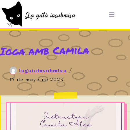
Saltar
al
contenido
Ioga amb Camila
lagatainsubmisa
17 de mayo de 2023