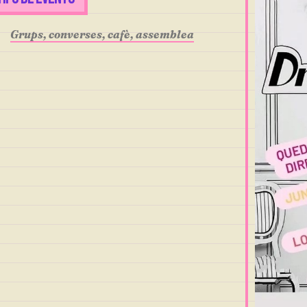
Grups, converses, cafè, assemblea
r
iCalendar
Office 365