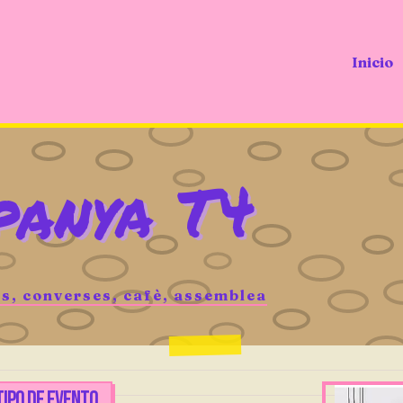
Inicio
panya T4
s, converses, cafè, assemblea
TIPO DE EVENTO