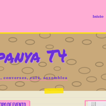
Inicio
panya T4
, converses, cafè, assemblea
TIPO DE EVENTO