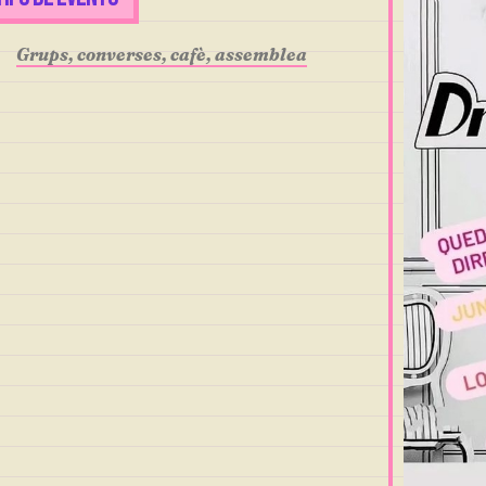
Grups, converses, cafè, assemblea
r
iCalendar
Office 365