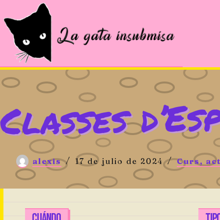
Saltar
al
contenido
Classes d’Es
alexis
17 de julio de 2024
Curs, act
CUÁNDO
TIP