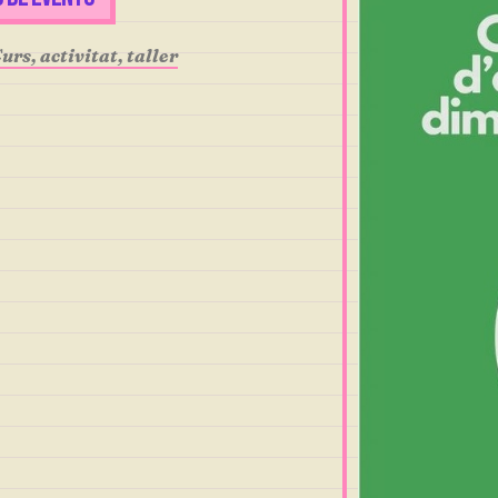
urs, activitat, taller
r
iCalendar
Office 365