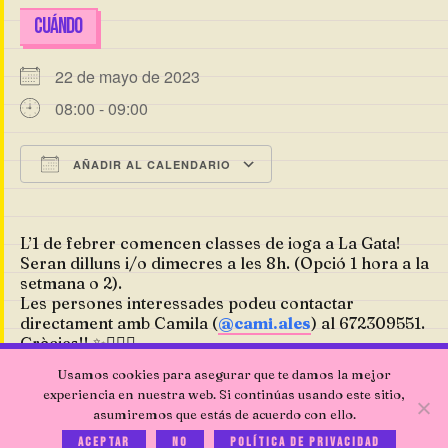
CUÁNDO
22 de mayo de 2023
08:00 - 09:00
AÑADIR AL CALENDARIO
Descargar ICS
Google Calendar
L’1 de febrer comencen classes de ioga a La Gata!
Seran dilluns i/o dimecres a les 8h. (Opció 1 hora a la
setmana o 2).
Les persones interessades podeu contactar
directament amb Camila (
@cami.ales
) al 672309551.
Gràcies!! ✨🧘🏻‍♀️
Usamos cookies para asegurar que te damos la mejor
experiencia en nuestra web. Si continúas usando este sitio,
asumiremos que estás de acuerdo con ello.
Aceptar
No
Política de privacidad