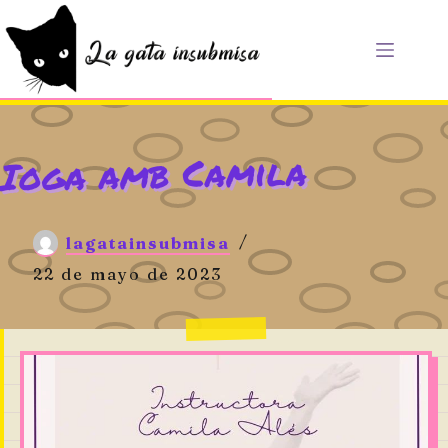
Saltar
al
contenido
Ioga amb Camila
lagatainsubmisa
22 de mayo de 2023