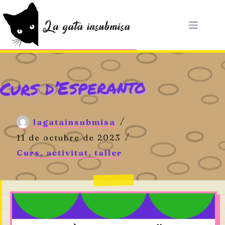
Saltar
al
contenido
Curs d’Esperanto
lagatainsubmisa
11 de octubre de 2023
Curs, activitat, taller