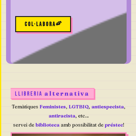
Col·labora
alternativa
LLIBRERIA
Temàtiques
Feministes
,
LGTBIQ
,
antiespecista
,
antiracista
, etc…
servei de
biblioteca
amb possibilitat de
préstec
!