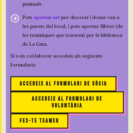
puntuals
Pots
aportar art
per decorar i donar veu a
les parets del local, i pots aportar llibres (de
les temàtiques que tractem) per la biblioteca
de La Gata.
Si vols col·laborar accedeix als següents
formularis:
Accedeix al formulari de sòcia
Accedeix al formulari de
voluntària
Fes-te TEAMER