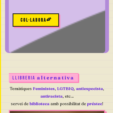
Col·labora
alternativa
LLIBRERIA
Temàtiques
Feministes
,
LGTBIQ
,
antiespecista
,
antiracista
, etc…
servei de
biblioteca
amb possibilitat de
préstec
!