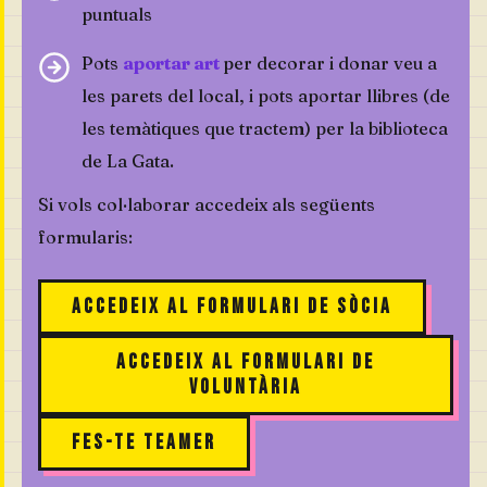
puntuals
Pots
aportar art
per decorar i donar veu a
les parets del local, i pots aportar llibres (de
les temàtiques que tractem) per la biblioteca
de La Gata.
Si vols col·laborar accedeix als següents
formularis:
Accedeix al formulari de sòcia
Accedeix al formulari de
voluntària
Fes-te TEAMER